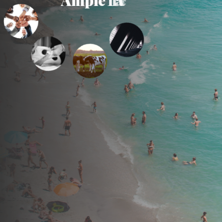
A
m
p
l
e
T
r
a
v
e
l
s